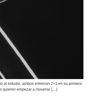
do al estudio, ambos entrenan 2×1 en su primera
que quieren empezar a moverse […]