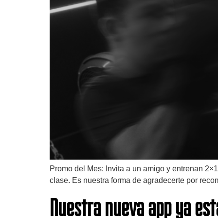
Promo del Mes: Invita a un amigo y entrenan 2×1
clase. Es nuestra forma de agradecerte por rec
Nuestra nueva app ya est