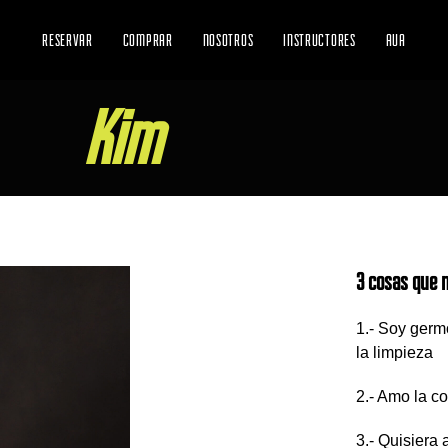
RESERVAR
COMPRAR
NOSOTROS
INSTRUCTORES
AUA
Kim
3 cosas que n
1.- Soy germ
la limpieza
2.- Amo la c
3.- Quisiera 