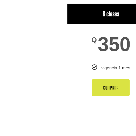
6 clases
350
Q
vigencia 1 mes
COMPRAR